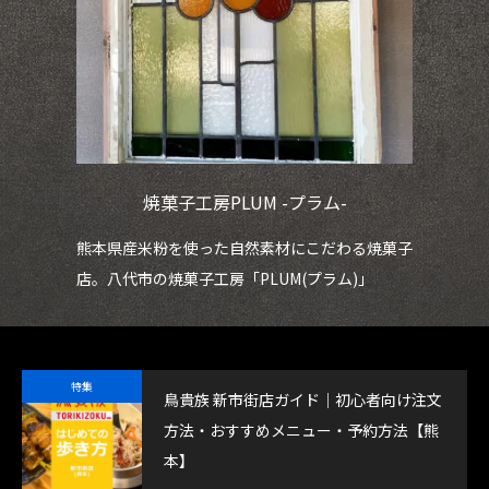
焼菓子工房PLUM -プラム-
ェが
熊本県産米粉を使った自然素材にこだわる焼菓子
鮮
店。八代市の焼菓子工房「PLUM(プラム)」
魚
特集
鳥貴族 新市街店ガイド｜初心者向け注文
方法・おすすめメニュー・予約方法【熊
本】