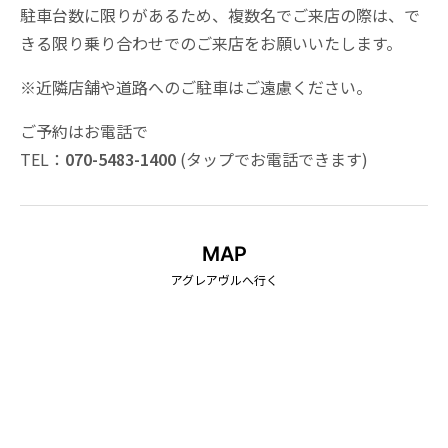
駐車台数に限りがあるため、複数名でご来店の際は、で
ご予約について
きる限り乗り合わせでのご来店をお願いいたします。
ドリンク
※近隣店舗や道路へのご駐車はご遠慮ください。
ディナーは予約中心での営業となります。 ご来店前にお電話で
のご予約をおすすめします。
生ビール：660円
ご予約はお電話で
ワイン（赤・白）：660円
TEL：
070-5483-1400
(タップでお電話できます)
ノンアルコールビール：495円
カクテル（各種）：660円
コーヒー
ソフトドリンクetc
MAP
アグレアヴルへ行く
※価格はすべて税込み表示です