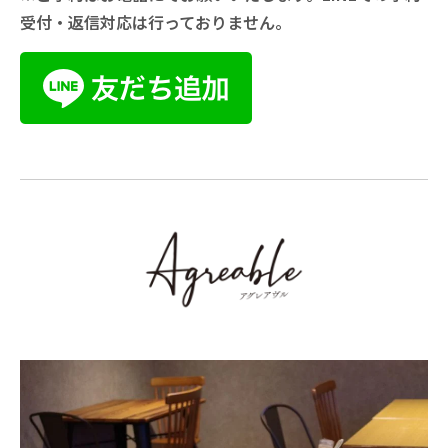
ドリンク
受付・返信対応は行っておりません。
ドルチェ付き
AgreAble おまかせコース
2,200円
ドルチェ無し：1,980円
ご予算に応じて、内容等もご相談ください。
国産黒毛和牛 ほほ肉の赤ワイン煮ラ
お肉メニュー
ンチ
数量限定
おすすめ・数量限定
セット内容
国産黒毛和牛 ほほ肉のワイン煮込み：2,860円
前菜のお皿
国産チキンの香草焼き：1,650円
自家製スープ
自家製パン
ドリンク
ドルチェ付き
前菜メニュー
3,300円
ドルチェ無し：3,080円