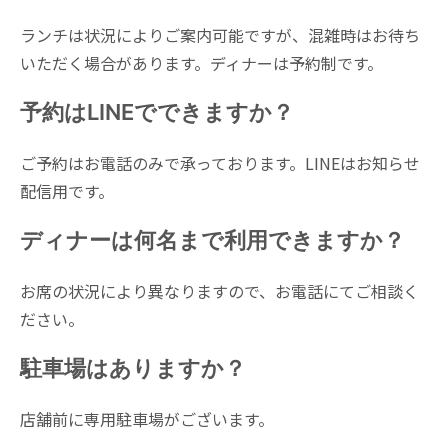
セット内容
ランチは状況によりご案内可能ですが、混雑時はお待ち
ピザ
いただく場合があります。ディナーは予約制です。
前菜のお皿
マルゲリータ：1,650円
自家製スープ
予約はLINEでできますか？
クワトロフォルマッジ：1,870円
自家製パン
ビスマルク：1,870円
ドリンク
生ハムとお野菜のピザ：2,090円
ドルチェ付き
ご予約はお電話のみで承っております。LINEはお知らせ
配信用です。
2,090円〜
ドルチェ無し：1,870円
ディナーは何名まで利用できますか？
リゾット・パン
お席の状況により異なりますので、お電話にてご相談く
ピザ
本日のリゾット：1,320円
ださい。
自家製パン：500円
ピザは単品でのご注文となります。
駐車場はありますか？
※価格はすべて税込み表示です
マルゲリータ：1,650円
店舗前に専用駐車場がございます。
クワトロフォルマッジ：1,820円