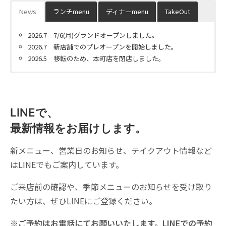
News
ランチmenu
ディナーmenu
TakeOut
2026.7 7/6(月)グランドオープンしました。
2026.7 新店舗でのプレオープンを開始しました。
2026.5 移転のため、本町店を閉店しました。
ランチタイム 11:30~15:00
ディナータイム 17:30~21:30
テイクアウトについて
パスタランチ
AgreAble ディナーコース
移転オープン後しばらくは、店内営業を優先するため、テイク
アウトの受付を休止させていただきます。
LINEで、
3,300円
ハーフ＆ハーフ(トマト・クリーム)
最新情報をお届けします。
再開時は、LINE・Instagram・こちらのページでお知らせいたし
トマト(ロッソ)パスタ
前菜のお皿
ます。
クリーム(クレマ)パスタ
新メニュー、営業日のお知らせ、テイクアウト情報など
本日のグリーンサラダ
Oilパスタランチ(ペペロンチーノ)
本日のパスタ（クリーム／トマト／オイル）または リゾット
はLINEでもご案内しています。
自家製パン
セット内容
ドリンク
ご来店前の確認や、季節メニューのお知らせを受け取り
自家製ドルチェ
前菜のプレート
たい方は、ぜひLINEにご登録ください。
自家製ミニスープ
自家製パン
※ご予約はお電話にてお願いいたします。LINEでの予約