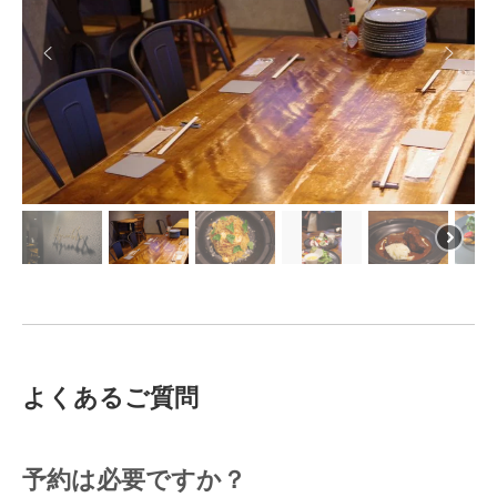
生ハムのサラダ：1,045円
カプレーゼ：1,320円
カルパッチョ：1,430円
マスカルポーネチーズとナッツのディップ（パン付き）：
ガレットランチ
1,320円
トマトソース または クリームソース
セット内容
前菜のお皿
自家製スープ
パスタ
自家製パン
ドリンク
マルゲリータ(パスタ)：1,430円
ドルチェ付き
ペスカトーレ：1,760円
ボンゴレビアンコ：1,540円
各 2,410円
ドルチェ無し：2,260円
生ハムとお野菜のペペロンチーノ：1,540円
よくあるご質問
カルボナーラ：1,540円
スモークサーモンのクリームパスタ：1,650円
リゾットランチ
予約は必要ですか？