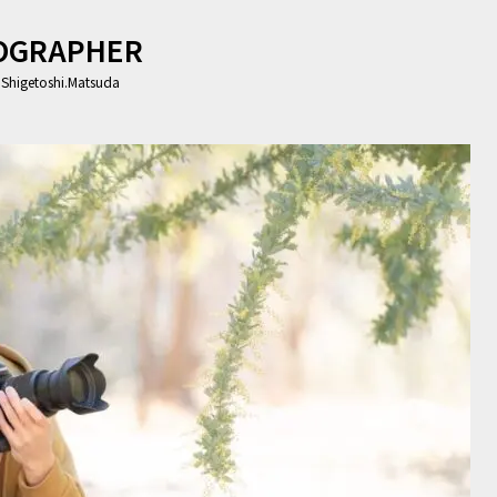
OGRAPHER
higetoshi.Matsuda