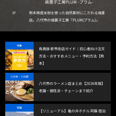
焼菓子工房PLUM -プラム-
ェが
熊本県産米粉を使った自然素材にこだわる焼菓子
鮮
店。八代市の焼菓子工房「PLUM(プラム)」
魚
特集
鳥貴族 新市街店ガイド｜初心者向け注文
方法・おすすめメニュー・予約方法【熊
本】
八代市・八代郡
八代市のラーメン店まとめ【2026年版】
老舗・個性派・チェーンまで紹介
阿蘇
【リニューアル】亀の井ホテル 阿蘇 宿泊