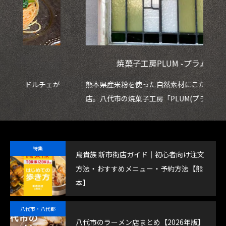
焼菓子工房PLUM -プラム-
ェが
熊本県産米粉を使った自然素材にこだわる焼菓子
鮮
店。八代市の焼菓子工房「PLUM(プラム)」
魚
特集
鳥貴族 新市街店ガイド｜初心者向け注文
方法・おすすめメニュー・予約方法【熊
本】
八代市・八代郡
八代市のラーメン店まとめ【2026年版】