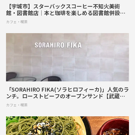
【宇城市】スターバックスコーヒー不知火美術
館・図書館店｜本と珈琲を楽しめる図書館併設カ
フェ
カフェ・喫茶
「SORAHIRO FIKA(ソラヒロフィーカ)」人気のラ
ンチ。ローストビーフのオープンサンド【武蔵ケ
丘1丁目】
カフェ・喫茶