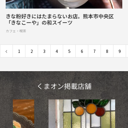
きな粉好きにはたまらないお店。熊本市中央区
「きなこーや」の和スイーツ
カフェ・喫茶
1
2
3
4
5
6
7
8
9
くまオン掲載店舗