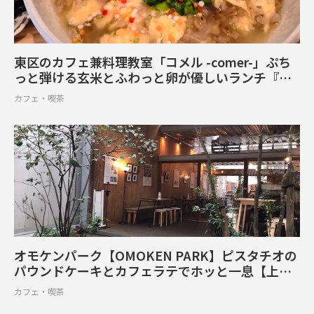
東区のカフェ兼料理教室「コメル -comer-」ぷち
っと弾ける玄米とふわっと卵が優しいランチ『炒
り玄米粥』
カフェ・喫茶
オモケンパーク【OMOKEN PARK】ピスタチオの
パウンドケーキとカフェラテでホッと一息【上通
町】
カフェ・喫茶