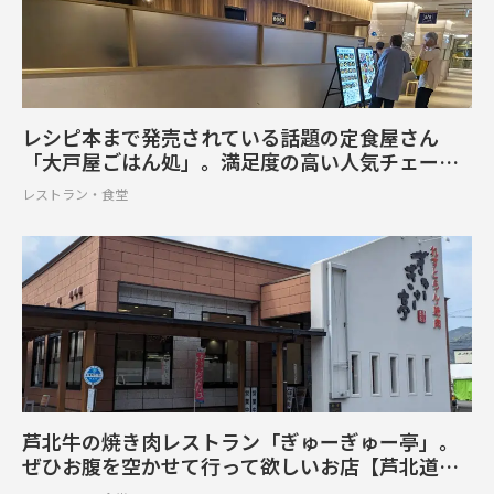
レシピ本まで発売されている話題の定食屋さん
「大戸屋ごはん処」。満足度の高い人気チェーン
店【サクラマチクマモト地下1階】
レストラン・食堂
芦北牛の焼き肉レストラン「ぎゅーぎゅー亭」。
ぜひお腹を空かせて行って欲しいお店【芦北道の
駅 でこぽん敷地内】