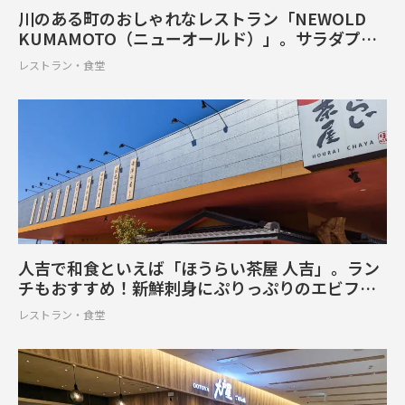
川のある町のおしゃれなレストラン「NEWOLD
KUMAMOTO（ニューオールド）」。サラダプレ
ートから溢れ出るお店のこだわり【上益城郡甲佐
レストラン・食堂
町】
人吉で和食といえば「ほうらい茶屋 人吉」。ラン
チもおすすめ！新鮮刺身にぷりっぷりのエビフラ
イで満足【人吉市】
レストラン・食堂