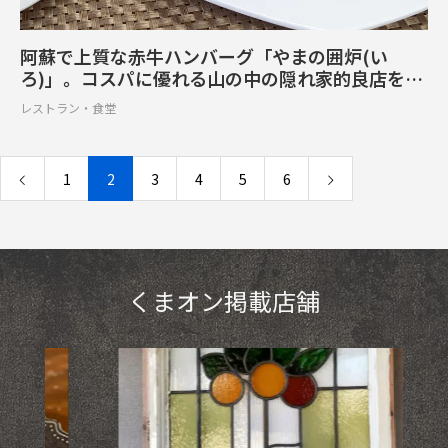
阿蘇で上質な赤牛ハンバーグ「やまの囲炉(い
ろ)」。コスパに優れる山の中の隠れ家的良店を発
見【阿蘇郡西原村】
レストラン・食堂
1
2
3
4
5
6
くまオン掲載店舗