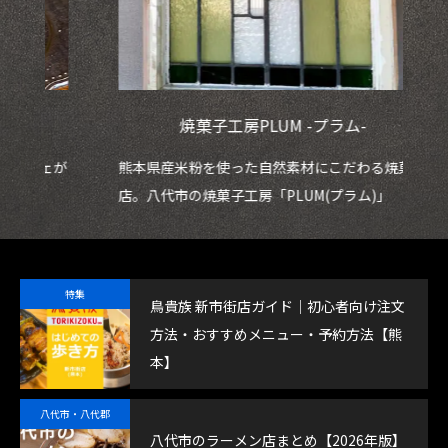
焼菓子工房PLUM -プラム-
ェが
熊本県産米粉を使った自然素材にこだわる焼菓子
鮮
店。八代市の焼菓子工房「PLUM(プラム)」
魚
特集
鳥貴族 新市街店ガイド｜初心者向け注文
方法・おすすめメニュー・予約方法【熊
本】
八代市・八代郡
八代市のラーメン店まとめ【2026年版】