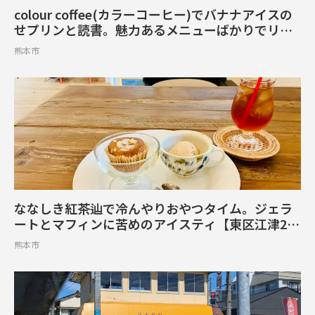
colour coffee(カラーコーヒー)でバナナアイスの
せプリンと読書。魅力あるメニューばかりでリピ
ートしたいカフェ【上通町】
熊本市
ななしき紅茶辿で冷んやりおやつタイム。ジェラ
ートとマフィンに苦めのアイスティ【東区江津2丁
目】
熊本市