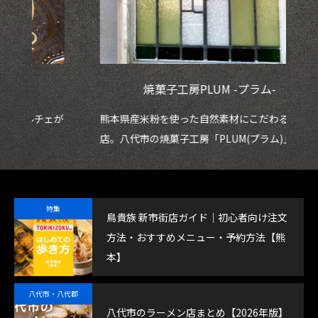
焼菓子工房PLUM -プラム-
ェが
熊本県産米粉を使った自然素材にこだわる焼菓子
鮮
店。八代市の焼菓子工房「PLUM(プラム)」
魚
特集
鳥貴族 新市街店ガイド｜初心者向け注文
方法・おすすめメニュー・予約方法【熊
本】
八代市・八代郡
八代市のラーメン店まとめ【2026年版】