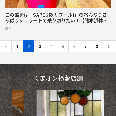
この酷暑は「SAPEUR(サプール)」の冷んやりさ
っぱりジェラートで乗り切りたい！【熊本浜線バ
イパス】
熊本市
1
2
3
4
5
6
7
8
9
くまオン掲載店舗