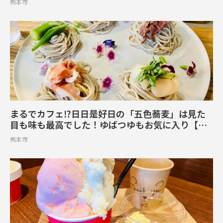
熊本市
まるでカフェ⁉日日是好日の「五色蕎麦」は見た
目も味も最高でした！ゆばつゆもお気に入り【中
央区米屋町】
熊本市