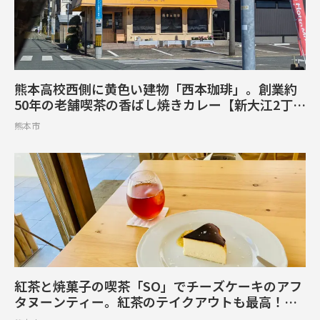
熊本高校西側に黄色い建物「西本珈琲」。創業約
50年の老舗喫茶の香ばし焼きカレー【新大江2丁
目】
熊本市
紅茶と焼菓子の喫茶「SO」でチーズケーキのアフ
タヌーンティー。紅茶のテイクアウトも最高！
【中央区細工町】