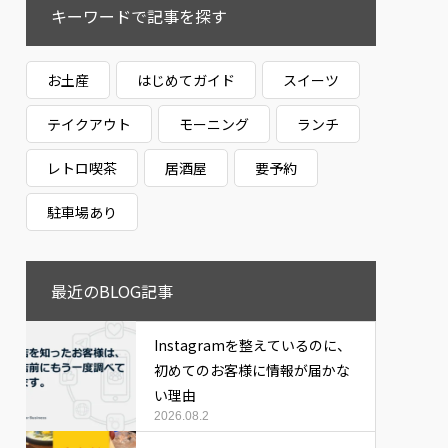
キーワードで記事を探す
お土産
はじめてガイド
スイーツ
テイクアウト
モーニング
ランチ
レトロ喫茶
居酒屋
要予約
駐車場あり
最近のBLOG記事
Instagramを整えているのに、
初めてのお客様に情報が届かな
い理由
2026.08.2