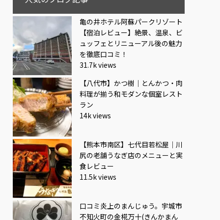
亀の井ホテル阿蘇パークリゾート
【宿泊レビュー】絶景、温泉、ビ
ュッフェとリニューアル後の魅力
を徹底口コミ！
31.7k views
【八代市】かつ樹｜とんかつ・肉
料理が揃う和モダンな個室レスト
ラン
14k views
【熊本市南区】七代目若松屋｜川
尻の老舗うなぎ店のメニューと実
食レビュー
11.5k views
口コミ炎上のまんじゅう。宇城市
不知火町の金椛万十(きんかまん