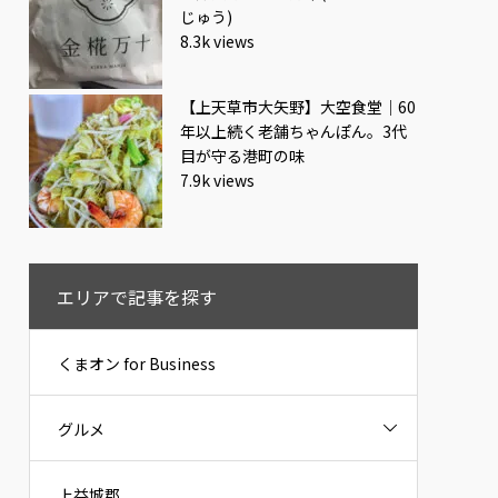
じゅう)
8.3k views
【上天草市大矢野】大空食堂｜60
年以上続く老舗ちゃんぽん。3代
目が守る港町の味
7.9k views
エリアで記事を探す
くまオン for Business
グルメ
上益城郡