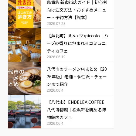
鳥貴族 新市街店ガイド｜初心者
向け注文方法・おすすめメニュ
ー・予約方法【熊本】
2026.07.23
【芦北町】えんがわpiccolo｜ハ
ーブの香りに包まれるコミュニ
ティカフェ
2026.06.19
八代市のラーメン店まとめ【20
26年版】老舗・個性派・チェー
ンまで紹介
2026.06.4
【八代市】ENDELEA COFFEE
八代博物館｜松浜軒を眺める博
物館内カフェ
2026.06.4