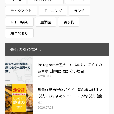
テイクアウト
モーニング
ランチ
レトロ喫茶
居酒屋
要予約
駐車場あり
最近のBLOG記事
Instagramを整えているのに、初めての
お客様に情報が届かない理由
2026.08.2
鳥貴族 新市街店ガイド｜初心者向け注文
方法・おすすめメニュー・予約方法【熊
本】
2026.07.23