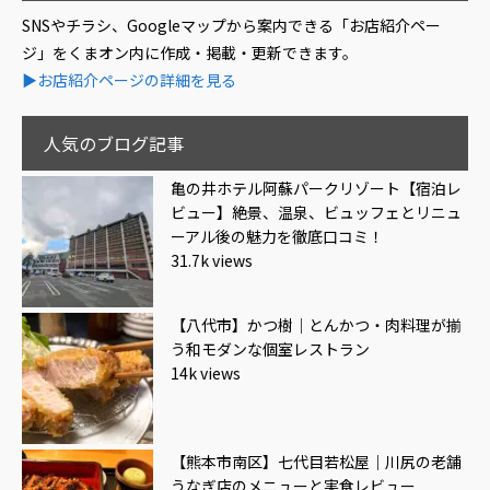
SNSやチラシ、Googleマップから案内できる「お店紹介ペー
ジ」をくまオン内に作成・掲載・更新できます。
▶お店紹介ページの詳細を見る
人気のブログ記事
亀の井ホテル阿蘇パークリゾート【宿泊レ
ビュー】絶景、温泉、ビュッフェとリニュ
ーアル後の魅力を徹底口コミ！
31.7k views
【八代市】かつ樹｜とんかつ・肉料理が揃
う和モダンな個室レストラン
14k views
【熊本市南区】七代目若松屋｜川尻の老舗
うなぎ店のメニューと実食レビュー