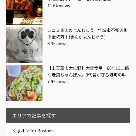
11.6k views
口コミ炎上のまんじゅう。宇城市不知火町
の金椛万十(きんかまんじゅう)
8.3k views
【上天草市大矢野】大空食堂｜60年以上続
く老舗ちゃんぽん。3代目が守る港町の味
7.9k views
エリアで記事を探す
くまオン for Business