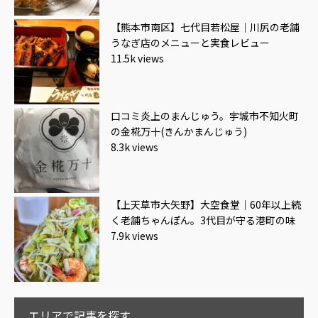
【熊本市南区】七代目若松屋｜川尻の老舗
うなぎ店のメニューと実食レビュー
11.5k views
口コミ炎上のまんじゅう。宇城市不知火町
の金椛万十(きんかまんじゅう)
8.3k views
【上天草市大矢野】大空食堂｜60年以上続
く老舗ちゃんぽん。3代目が守る港町の味
7.9k views
エリアで記事を探す