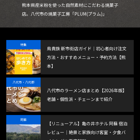
ェが
熊本県産米粉を使った自然素材にこだわる焼菓子
鮮
店。八代市の焼菓子工房「PLUM(プラム)」
魚
特集
鳥貴族 新市街店ガイド｜初心者向け注文
方法・おすすめメニュー・予約方法【熊
本】
八代市・八代郡
八代市のラーメン店まとめ【2026年版】
老舗・個性派・チェーンまで紹介
阿蘇
【リニューアル】亀の井ホテル 阿蘇 宿泊
レビュー｜絶景と家族向け客室・夕食バ