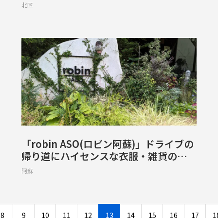
楽しいカフェ【熊本市北区八景水谷】
北区
「robin ASO(ロビン阿蘇)」ドライブの
帰り道にハイセンスな衣服・雑貨のセレ
クトショップを発見【南阿蘇村河陽】
阿蘇
8
9
10
11
12
13
14
15
16
17
1