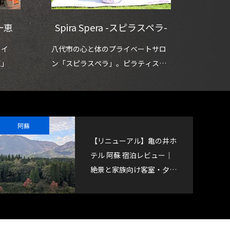
一恵
Spira Spera -スピラスペラ-
トイ
八代市の心と体のプライベートサロ
恵」
ン「スピラスペラ」。ピラティスを
取り入れたセルフケア
阿蘇
【リニューアル】亀の井ホ
テル 阿蘇 宿泊レビュー｜
絶景と家族向け客室・夕食
バイキングを徹底解説