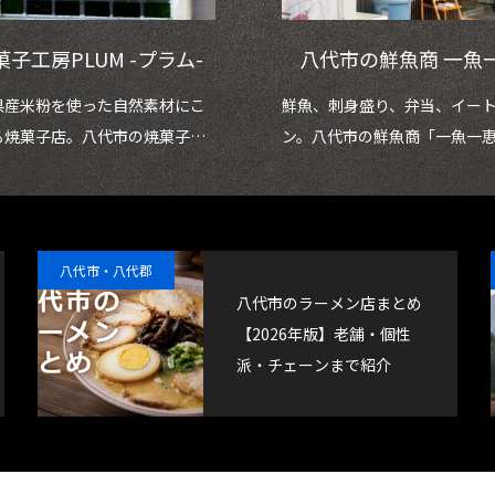
菓子工房PLUM -プラム-
八代市の鮮魚商 一魚
県産米粉を使った自然素材にこ
鮮魚、刺身盛り、弁当、イー
る焼菓子店。八代市の焼菓子工
ン。八代市の鮮魚商「一魚一
LUM(プラム)」
八代市・八代郡
八代市のラーメン店まとめ
【2026年版】老舗・個性
派・チェーンまで紹介