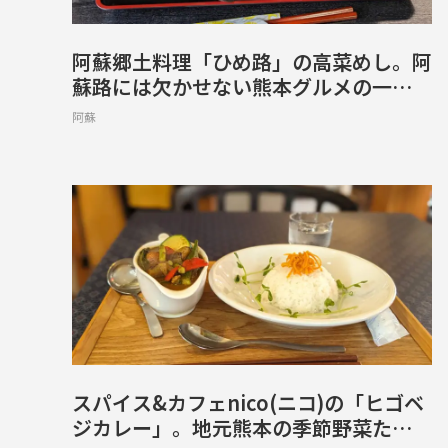
阿蘇郷土料理「ひめ路」の高菜めし。阿
蘇路には欠かせない熊本グルメの一つ
【阿蘇市乙姫】
阿蘇
スパイス&カフェnico(ニコ)の「ヒゴベ
ジカレー」。地元熊本の季節野菜たっぷ