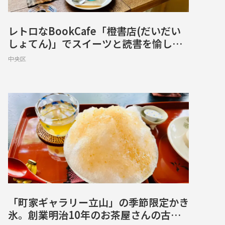
レトロなBookCafe「橙書店(だいだい
しょてん)」でスイーツと読書を愉し
む。喫茶店にも近い落ち着いた場所【中
中央区
央区練兵町】
「町家ギャラリー立山」の季節限定かき
氷。創業明治10年のお茶屋さんの古民