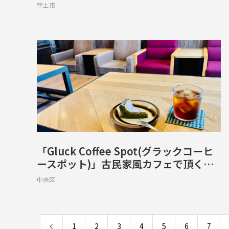
りのヘルシーなカレーライス【JR宇土
宇土市
駅前】
「Gluck Coffee Spot(グラックコーヒ
ースポット)」古民家風カフェで頂く抹
茶チーズケーキと水出しコーヒー【熊本
中央区
市上通り裏路地】
1
2
3
4
5
6
7