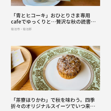
「青とヒコーキ」おひとりさま専用
cafeでゆっくりと…贅沢な秋の読書タ
イムを【菊池郡大津町】
菊池市・菊池郡
「茶寮ほりかわ」で秋を味わう。四季
折々のオリジナルスイーツでいつ来ても