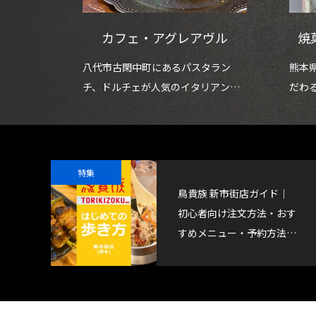
カフェ・アグレアヴル
焼
八代市古閑中町にあるパスタラン
熊本
チ、ドルチェが人気のイタリアンカ
だわ
フェです。
房「P
特集
鳥貴族 新市街店ガイド｜
初心者向け注文方法・おす
すめメニュー・予約方法
【熊本】