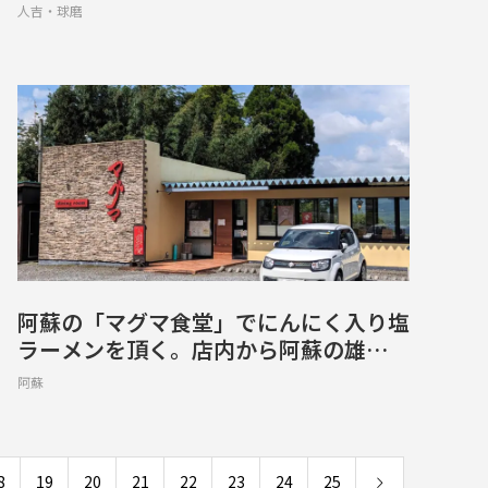
家風和風喫茶【人吉市中青井町】
人吉・球磨
阿蘇の「マグマ食堂」でにんにく入り塩
ラーメンを頂く。店内から阿蘇の雄大な
景色を眺めながら至福の一杯【南阿蘇村
阿蘇
河陰】
8
19
20
21
22
23
24
25