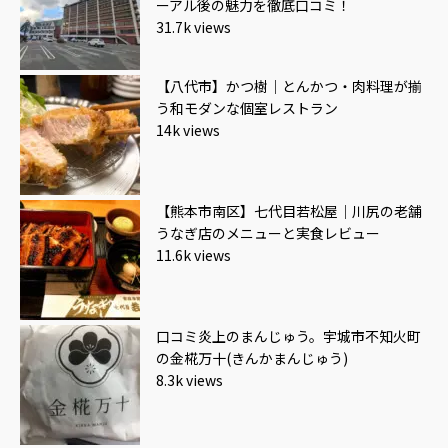
ーアル後の魅力を徹底口コミ！
31.7k views
【八代市】かつ樹｜とんかつ・肉料理が揃
う和モダンな個室レストラン
14k views
【熊本市南区】七代目若松屋｜川尻の老舗
うなぎ店のメニューと実食レビュー
11.6k views
口コミ炎上のまんじゅう。宇城市不知火町
の金椛万十(きんかまんじゅう)
8.3k views