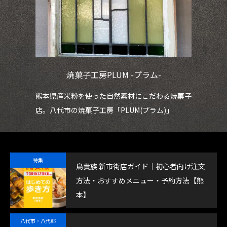
焼菓子工房PLUM -プラム-
ェが
熊本県産米粉を使った自然素材にこだわる焼菓子
鮮
店。八代市の焼菓子工房「PLUM(プラム)」
魚
特集
鳥貴族 新市街店ガイド｜初心者向け注文
方法・おすすめメニュー・予約方法【熊
本】
八代市・八代郡