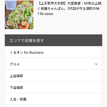
【上天草市大矢野】大空食堂｜60年以上続
く老舗ちゃんぽん。3代目が守る港町の味
7.9k views
エリアで記事を探す
くまオン for Business
グルメ
上益城郡
下益城郡
人吉・球磨