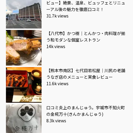
ビュー】絶景、温泉、ビュッフェとリニュ
ーアル後の魅力を徹底口コミ！
31.7k views
【八代市】かつ樹｜とんかつ・肉料理が揃
う和モダンな個室レストラン
14k views
【熊本市南区】七代目若松屋｜川尻の老舗
うなぎ店のメニューと実食レビュー
11.6k views
口コミ炎上のまんじゅう。宇城市不知火町
の金椛万十(きんかまんじゅう)
8.3k views