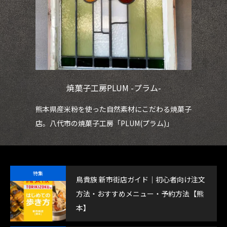
焼菓子工房PLUM -プラム-
ェが
熊本県産米粉を使った自然素材にこだわる焼菓子
鮮
店。八代市の焼菓子工房「PLUM(プラム)」
魚
特集
鳥貴族 新市街店ガイド｜初心者向け注文
方法・おすすめメニュー・予約方法【熊
本】