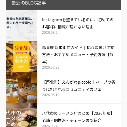
最近のBLOG記事
Instagramを整えているのに、初めての
お客様に情報が届かない理由
2026.08.2
鳥貴族 新市街店ガイド｜初心者向け注文
方法・おすすめメニュー・予約方法【熊
本】
2026.07.23
【芦北町】えんがわpiccolo｜ハーブの香
りに包まれるコミュニティカフェ
2026.06.19
八代市のラーメン店まとめ【2026年版】
老舗・個性派・チェーンまで紹介
2026.06.4