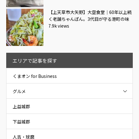
【上天草市大矢野】大空食堂｜60年以上続
く老舗ちゃんぽん。3代目が守る港町の味
7.9k views
エリアで記事を探す
くまオン for Business
グルメ
上益城郡
下益城郡
人吉・球磨